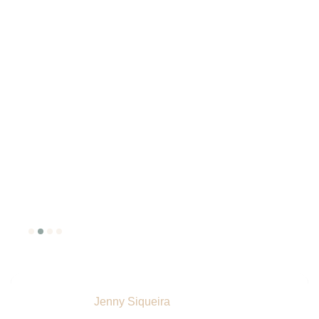
Depoimentos
Inspire-se a transformar sua rotina de cuidados capilares
com quem já viveu essa mudança!
Jenny Siqueira