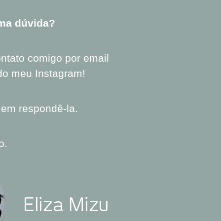
ma dúvida?
ontato comigo por
email
 do meu
Instagram
!
z em respondê-la.
o.